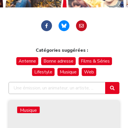
Catégories suggérées :
Antenne
Bonne adresse
Films & Séries
Lifestyle
Musique
Web
Musique