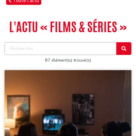
Toute l'actu
L'ACTU « FILMS & SÉRIES »
87 élément(s) trouvé(s)