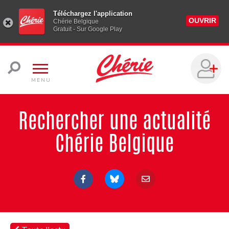
Téléchargez l'application
OUVRIR
Chérie Belgique
Gratuit - Sur Google Play
MENU
Rechercher une actualité
Chérie Belgique