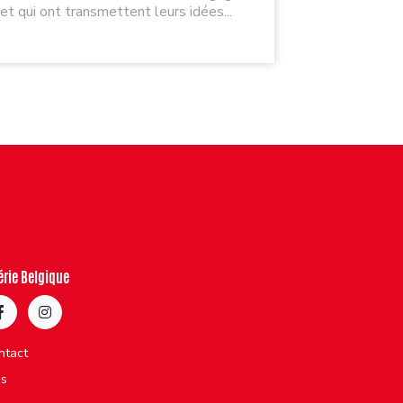
et qui ont transmettent leurs idées...
…il ne fait 
érie Belgique
ntact
bs