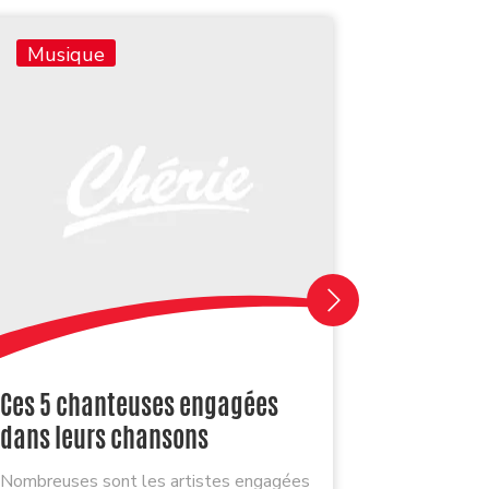
Musique
Musiq
Quand Ju
Ces 5 chanteuses engagées
bon anni
dans leurs chansons
Lucian
Nombreuses sont les artistes engagées