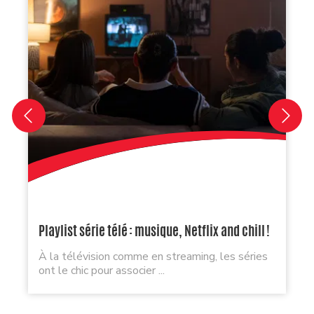
Playlist série télé : musique, Netflix and chill !
À la télévision comme en streaming, les séries
ont le chic pour associer ...