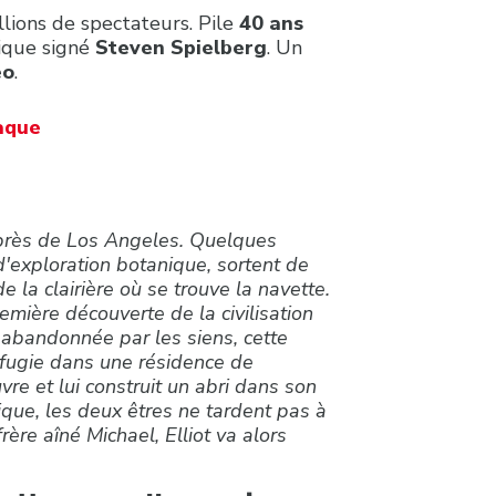
llions de spectateurs. Pile
40 ans
sique signé
Steven Spielberg
. Un
eo
.
naque
t près de Los Angeles. Quelques
d'exploration botanique, sortent de
e la clairière où se trouve la navette.
première découverte de la civilisation
 abandonnée par les siens, cette
éfugie dans une résidence de
vre et lui construit un abri dans son
que, les deux êtres ne tardent pas à
rère aîné Michael, Elliot va alors