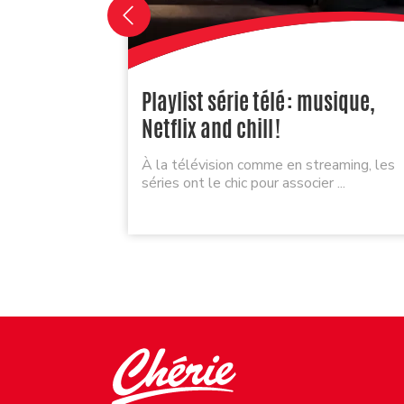
Playlist série télé : musique,
Netflix and chill !
À la télévision comme en streaming, les
séries ont le chic pour associer ...