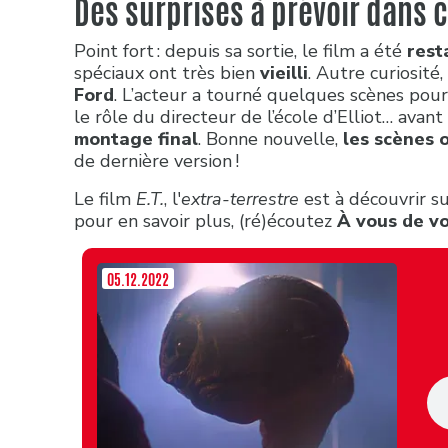
Des surprises à prévoir dans 
Point fort : depuis sa sortie, le film a été
rest
spéciaux ont très bien
vieilli
. Autre curiosité
Ford
. L’acteur a tourné quelques scènes pour
le rôle du directeur de l’école d’Elliot… avant
montage final
. Bonne nouvelle,
les scènes 
de dernière version !
Le film
E.T.
, l'
extra-terrestre
est à découvrir s
pour en savoir plus, (ré)écoutez
À vous de v
05.12.2022