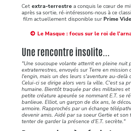
Cet
extra-terrestre
a conquis le cœur de mi
après sa sortie, ré-intéressons-nous à ce clas
film actuellement disponible sur
Prime Vid
Le Masque : focus sur le roi de l'ar
Une rencontre insolite...
"Une soucoupe volante atterrit en pleine nui
extraterrestres, envoyés sur Terre en mission 
l'engin, mais un des leurs s'aventure au-delà d
Celui-ci se dirige alors vers la ville. C'est sa 
humaine. Bientôt traquée par des militaires et
petite créature apeurée se nommant E.T. se r
banlieue. Elliot, un garçon de dix ans, le décou
armoire. Rapprochés par un échange télépathi
devenir amis. Aidé par sa soeur Gertie et son f
tenter de garder la présence d'E.T. secrète."