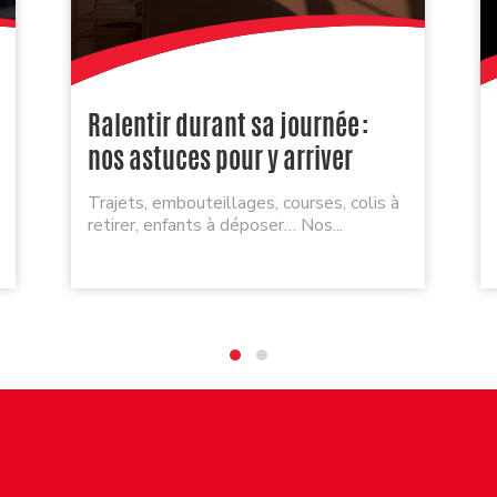
Ralentir durant sa journée :
nos astuces pour y arriver
Trajets, embouteillages, courses, colis à
retirer, enfants à déposer… Nos...