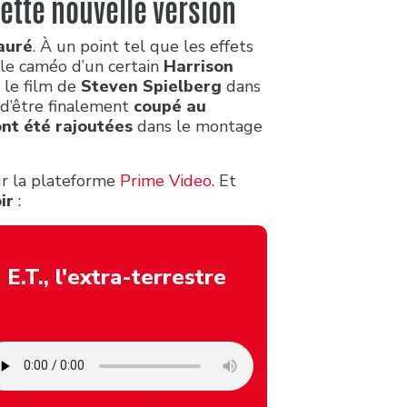
cette nouvelle version
auré
. À un point tel que les effets
, le caméo d’un certain
Harrison
 le film de
Steven Spielberg
dans
 d’être finalement
coupé au
ont été rajoutées
dans le montage
ur la plateforme
Prime Video
. Et
oir
:
E.T., l'extra-terrestre