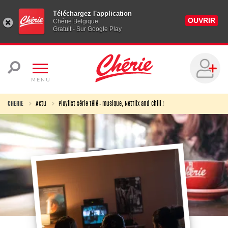
Téléchargez l'application
OUVRIR
Chérie Belgique
Gratuit - Sur Google Play
MENU
CHERIE
Actu
Playlist série télé : musique, Netflix and chill !