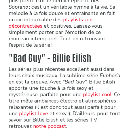
puisqu’elle clôt le dernier épisode des
Soprano
: c’est un véritable hymne à la vie. Sa
mélodie à la fois douce et entraînante en fait
un incontournable des
playlists zen,
décontractées
et positives. Laissez-vous
simplement porter par l'émotion de ce
morceau intemporel. Tout en retrouvant
l’esprit de la série !
"Bad Guy" - Billie Eilish
Les séries plus récentes excellent aussi dans
leurs choix musicaux. La sublime série
Euphoria
en est la preuve. Avec
"Bad Guy"
, Billie Eilish
apporte une touche à la fois sexy et
mystérieuse, parfaite pour une
playlist cool
. Ce
titre mêle ambiances électro et atmosphères
relaxantes (il est donc tout aussi parfait pour
une
playlist love
et sexy !). D’ailleurs, pour tout
savoir sur Billie Eilish et les séries TV,
retrouvez
notre podcast
.