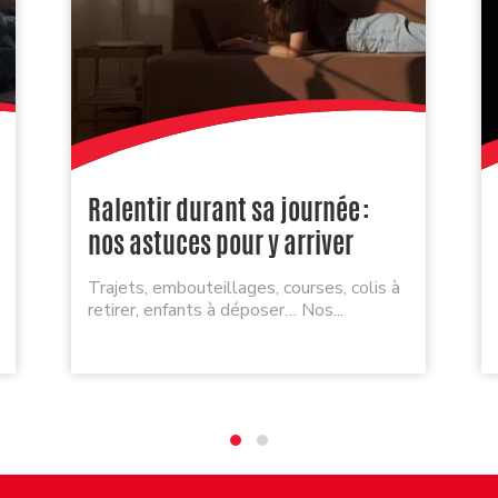
Ralentir durant sa journée :
nos astuces pour y arriver
Trajets, embouteillages, courses, colis à
retirer, enfants à déposer… Nos...