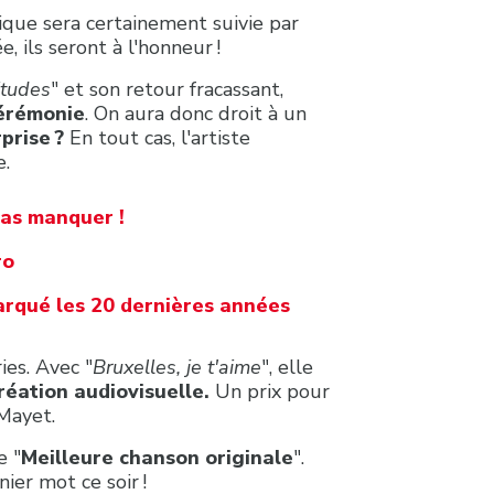
ique sera certainement suivie par
, ils seront à l'honneur !
itudes
" et son retour fracassant,
cérémonie
. On aura donc droit à un
prise ?
En tout cas, l'artiste
e.
pas manquer !
ro
arqué les 20 dernières années
ies. Avec "
Bruxelles, je t'aime
", elle
création audiovisuelle.
Un prix pour
 Mayet.
e "
Meilleure chanson originale
".
ier mot ce soir !