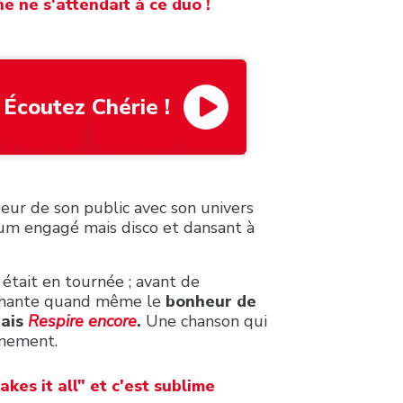
e ne s'attendait à ce duo !
Écoutez Chérie !
oeur de son public avec son univers
bum engagé mais disco et dansant à
e était en tournée ; avant de
y chante quand même le
bonheur de
rais
Respire encore
.
Une chanson qui
finement.
kes it all" et c'est sublime