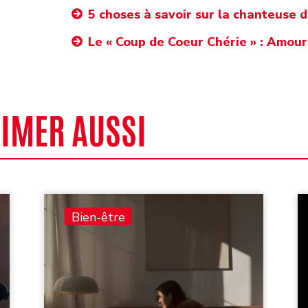
5 choses à savoir sur la chanteuse d
Le « Coup de Coeur Chérie » : Amour
AIMER AUSSI
Bien-être