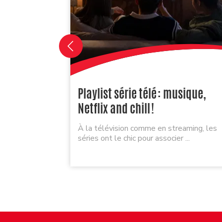
Playlist série télé : musique,
Netflix and chill !
À la télévision comme en streaming, les
séries ont le chic pour associer ...