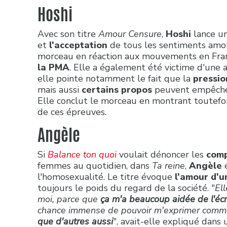
Hoshi
Avec son titre
Amour Censure
,
Hoshi
lance un
et
l'acceptation
de tous les sentiments amour
morceau en réaction aux mouvements en Fra
la PMA
. Elle a également été victime d'une 
elle pointe notamment le fait que la
pressio
mais aussi
certains propos
peuvent empêch
Elle conclut le morceau en montrant toutefois
de ces épreuves.
Angèle
Si
Balance ton quoi
voulait dénoncer les
comp
femmes au quotidien, dans
Ta reine
,
Angèle
é
l'homosexualité. Le titre évoque
l'amour d'
toujours le poids du regard de la société. "
El
moi, parce que
ça m'a beaucoup aidée de l'écr
chance immense de pouvoir m'exprimer comm
que d'autres aussi
", avait-elle expliqué dans