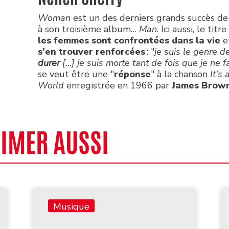
Woman
est un des derniers grands succès d
à son troisième album…
Man
. Ici aussi, le tit
les femmes sont confrontées dans la vie
e
s'en trouver renforcées
: "
je suis le genre 
durer
[…] je suis morte tant de fois que je ne 
se veut être une "
réponse
" à la chanson
It's
World
enregistrée en 1966 par
James Brow
AIMER AUSSI
Musique