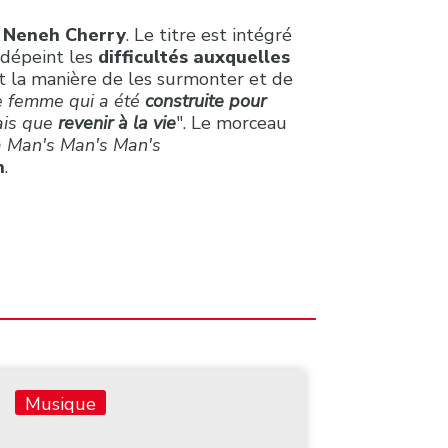
e
Neneh Cherry
. Le titre est intégré
re dépeint les
difficultés auxquelles
t la manière de les surmonter et de
de femme qui a été
construite pour
fais que
revenir à la vie
". Le morceau
 a Man's Man's Man's
n
.
Musique
Musiq