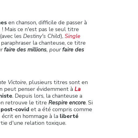
mes
en chanson, difficile de passer à
)
! Mais ce n'est pas le seul titre
(avec les
Destiny's Child
),
Single
 paraphraser la chanteuse, ce titre
ur
faire des millions
, pour
faire des
te Victoire
, plusieurs titres sont en
 On peut penser évidemment à
La
niste
. Depuis lors, la chanteuse a
on retrouve le titre
Respire encore
. Si
 post-covid
et a été compris comme
té écrit en hommage à la
liberté
tie d'une relation toxique.