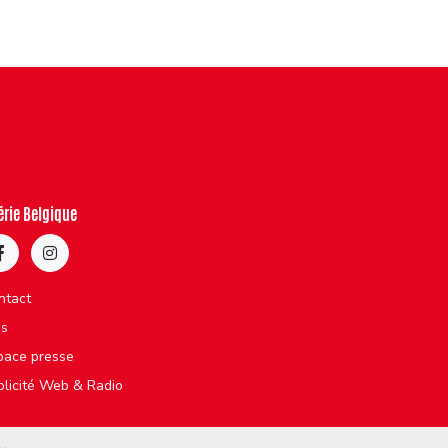
érie Belgique
ntact
bs
pace presse
blicité Web & Radio