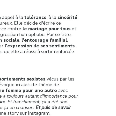
 appel à la
tolérance
, à la
sincérité
eux. Elle décide d'écrire ce
nce contre
le mariage pour tous
et
agression homophobe. Par ce titre,
n sociale
,
l'entourage familial
,
er
l'expression de ses sentiments
.
 qu'elle a réussi à sortir renforcée
ortements sexistes
vécus par les
voque ici aussi le thème de
une femme pour une autre
avec
le a toujours autant d'importance pour
ire
. Et franchement, ça a été une
e ça en chanson.
Et puis de savoir
 une story sur Instagram.