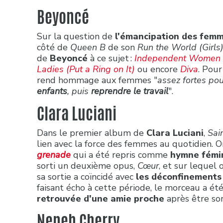
Beyoncé
Sur la question de
l'émancipation des fem
côté de
Queen B
de son
Run the World (Girls
de
Beyoncé
à ce sujet :
Independent Women
Ladies (Put a Ring on It)
ou encore
Diva
. Pour
rend hommage aux femmes "
assez fortes po
enfants
, puis
reprendre le travail
".
Clara Luciani
Dans le premier album de
Clara Luciani
,
Sain
lien avec la force des femmes au quotidien.
grenade
qui a été repris comme
hymne fémi
sorti un deuxième opus,
Cœur
, et sur lequel 
sa sortie a coïncidé avec
les déconfinements
faisant écho à cette période, le morceau a é
retrouvée d'une amie proche
après être sor
Neneh Cherry