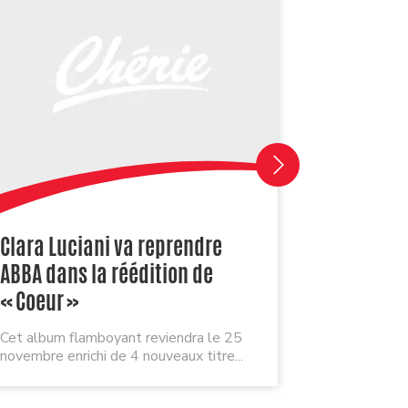
Clara Luciani va reprendre
« Fais-m
ABBA dans la réédition de
de Hoshi
« Coeur »
L’artiste c
maladie de
Cet album flamboyant reviendra le 25
novembre enrichi de 4 nouveaux titre...