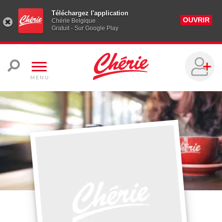
Téléchargez l'application
OUVRIR
Chérie Belgique
Gratuit - Sur Google Play
MENU