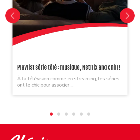
Playlist série télé : musique, Netflix and chill !
À la télévision comme en streaming, les séries
ont le chic pour associer ...