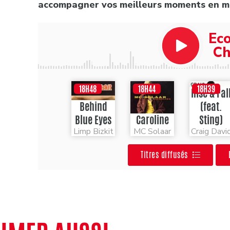
accompagner vos meilleurs moments en m
Ec
Ch
18H48
18H44
18H39
Rise & Fal
Behind
(feat.
Blue Eyes
Caroline
Sting)
Limp Bizkit
MC Solaar
Craig Davi
Titres diffusés