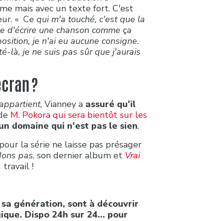
lme mais avec un texte fort. C'est
eur. « C
e qui m'a touché, c'est que la
ile d'écrire une chanson comme ça
ition, je n'ai eu aucune consigne.
é-là, je ne suis pas sûr que j'aurais
écran ?
appartient
, Vianney a
assuré qu'il
 de
M. Pokora qui sera bientôt sur les
 un domaine qui n'est pas le sien
.
pour la série ne laisse pas présager
dons pas
, son dernier album et
Vrai
du travail !
 sa génération, sont à découvrir
ique. Dispo 24h sur 24... pour