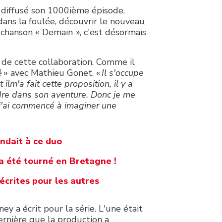
 diffusé son 1000ième épisode.
 dans la foulée, découvrir le nouveau
chanson « Demain », c'est désormais
us de cette collaboration. Comme il
é
» avec Mathieu Gonet. «
Il
s'occupe
lm'a fait cette proposition, il y a
indre dans son aventure. Donc je me
s j'ai commencé à imaginer une
ndait à ce duo
 a été tourné en Bretagne !
écrites pour les autres
ey a écrit pour la série. L'une était
dernière que la production a