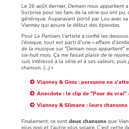
Le 26 août dernier,
Demain nous appartient
a
Surprise pour les fans de la série qui ont pu,
générique. Auparavant porté par Lou avec sa 
Vianney qui assure le début des épisodes.
Pour
Le Parisien
, l'artiste a confié les desso
l'évoque, tout est parti d'une «
affaire d'amiti
de la musique sur "Demain nous appartient" et i
six-huit mois. Ça me faisait plaisir de le rejo
suis intéressé à la série et à ses valeurs, pui
chanson. (...)
»
Vianney & Gims : personne ne s'atte
Anecdote : le clip de "Pour de vrai"
Vianney & Slimane : leurs chansons 
Finalement, ce sont
deux chansons
que Viann
plus pop et l'autre plus solaire. C'est cette 