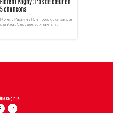
Florent Pagny : l’as de cœur en
Je reçoi
5 chansons
playlist 
Florent Pagny est bien plus qu’un simple
Quel plaisi
chanteur. C’est une voix, une âm...
mais quel dé
érie Belgique