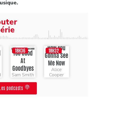
usique.
outer
érie
How You
18H36
18H32
l
Too Good
Gonna See
At
Me Now
Goodbyes
Alice
d
Sam Smith
Cooper
Les podcasts