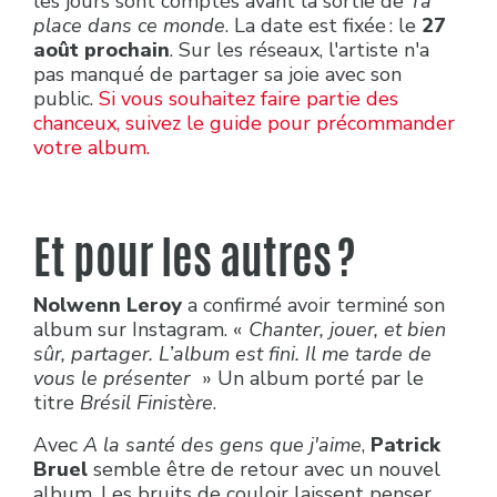
les jours sont comptés avant la sortie de
Ta
place dans ce monde
. La date est fixée : le
27
août prochain
. Sur les réseaux, l'artiste n'a
pas manqué de partager sa joie avec son
public.
Si vous souhaitez faire partie des
chanceux, suivez le guide pour précommander
votre album.
Et pour les autres ?
Nolwenn Leroy
a confirmé avoir terminé son
album sur Instagram. «
Chanter, jouer, et bien
sûr, partager. L’album est fini. Il me tarde de
vous le présenter
» Un album porté par le
titre
Brésil Finistère
.
Avec
A la santé des gens que j'aime
,
Patrick
Bruel
semble être de retour avec un nouvel
album. Les bruits de couloir laissent penser