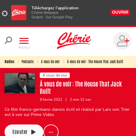
Téléchargez l'application
OUVRIR
Chérie Belgique
Gratuit - Sur Google Play
MENU
Radios
Podcasts
A vous de voir
À vous de voir : The House That Jack Built
A vous de voir
À vous de voir : The House That Jack
Built
8 février 2022
|
2 min 32 sec
Ce film franco-germano-danois écrit et réalisé par Lars von Trier
est à voir sur Prime Video.
Ecouter