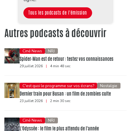
Tous les podcasts de l'émission
Autres podcasts à découvrir
Ciné News
NRJ
Spider-Man est de retour : testez vos connaissances
29 juillet 2026
|
4 min 48 sec
C'est quoi le programme sur vos écrans?
Nostalgie
Dernier train pour Busan : un film de zombies culte
23 juillet 2026
|
2 min 30 sec
Ciné News
NRJ
L'Odyssée : le film le plus attendu de l'année