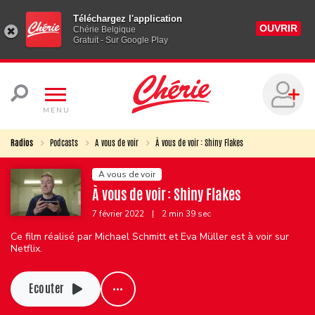
Téléchargez l'application
OUVRIR
Chérie Belgique
Gratuit - Sur Google Play
MENU
Radios
Podcasts
A vous de voir
À vous de voir : Shiny Flakes
A vous de voir
À vous de voir : Shiny Flakes
7 février 2022
|
2 min 39 sec
Ce film réalisé par Michael Schmitt et Eva Müller est à voir sur
Netflix.
Ecouter