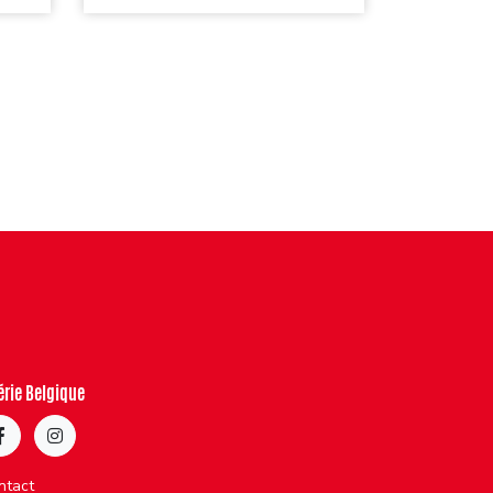
érie Belgique
ntact