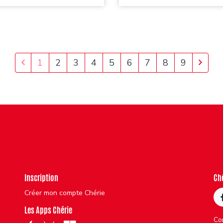
1
2
3
4
5
6
7
8
9
Inscription
Ch
Créer mon compte Chérie
Les Apps Chérie
Co