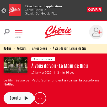
Téléchargez l'application
OUVRIR
Chérie Belgique
Gratuit - Sur Google Play
MENU
Radios
Podcasts
A vous de voir
À vous de voir : La Main de Dieu
A vous de voir
À vous de voir : La Main de Dieu
17 janvier 2022
|
2 min 26 sec
Le film réalisé par Paolo Sorrentino est à voir sur la plateforme
Netflix.
Ecouter