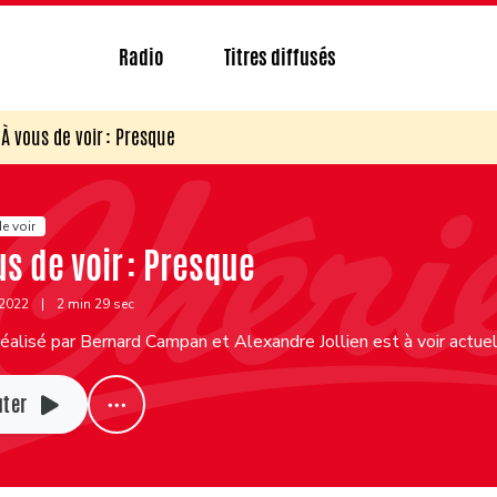
Radio
Titres diffusés
À vous de voir : Presque
e voir
us de voir : Presque
 2022
|
2 min 29 sec
réalisé par Bernard Campan et Alexandre Jollien est à voir actu
uter