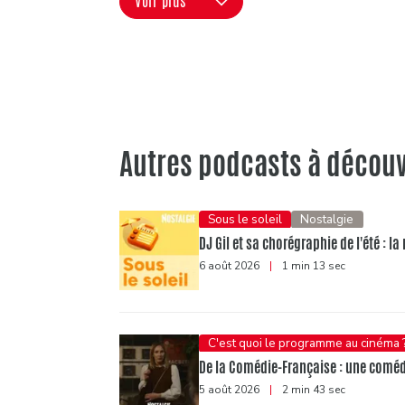
Voir plus
Autres podcasts à découv
Sous le soleil
Nostalgie
DJ Gil et sa chorégraphie de l'été : 
6 août 2026
|
1 min 13 sec
C'est quoi le programme au cinéma 
De la Comédie-Française : une comédi
5 août 2026
|
2 min 43 sec