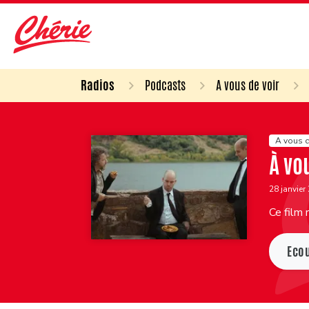
Radios
Podcasts
A vous de voir
A vous d
À vo
28 janvier
Ce film 
Eco