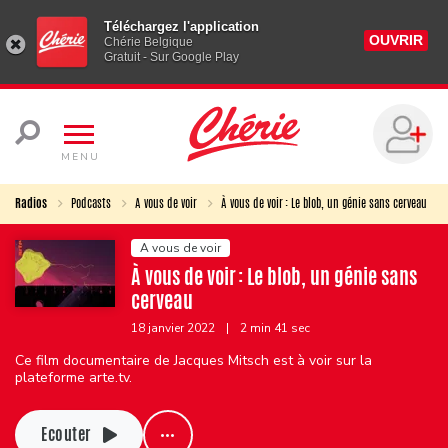
Téléchargez l'application
OUVRIR
Chérie Belgique
Gratuit - Sur Google Play
MENU
Radios
Podcasts
A vous de voir
À vous de voir : Le blob, un génie sans cerveau
A vous de voir
À vous de voir : Le blob, un génie sans
cerveau
18 janvier 2022
|
2 min 41 sec
Ce film documentaire de Jacques Mitsch est à voir sur la
plateforme arte.tv.
Ecouter