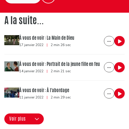
A la suite...
À vous de voir : La Main de Dieu
17 janvier 2022
|
2 min 26 sec
À vous de voir : Portrait de la jeune fille en feu
14 janvier 2022
|
2 min 21 sec
À vous de voir : À l'abordage
11 janvier 2022
|
2 min 29 sec
Voir plus