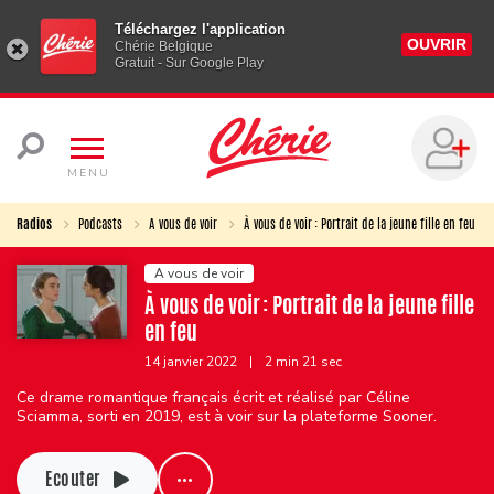
Téléchargez l'application
OUVRIR
Chérie Belgique
Gratuit - Sur Google Play
MENU
Radios
Podcasts
A vous de voir
À vous de voir : Portrait de la jeune fille en feu
A vous de voir
À vous de voir : Portrait de la jeune fille
en feu
14 janvier 2022
|
2 min 21 sec
Ce drame romantique français écrit et réalisé par Céline
Sciamma, sorti en 2019, est à voir sur la plateforme Sooner.
Ecouter