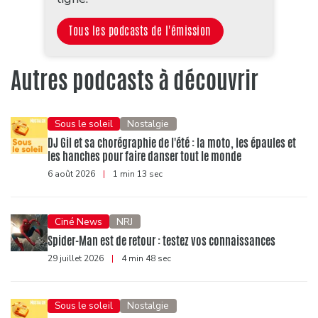
Tous les podcasts de l'émission
Autres podcasts à découvrir
Sous le soleil
Nostalgie
DJ Gil et sa chorégraphie de l'été : la moto, les épaules et
les hanches pour faire danser tout le monde
6 août 2026
|
1 min 13 sec
Ciné News
NRJ
Spider-Man est de retour : testez vos connaissances
29 juillet 2026
|
4 min 48 sec
Sous le soleil
Nostalgie