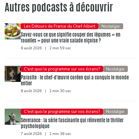
Autres podcasts à découvrir
Les Détours de France du Chef Albert
Nostalgie
Savez-vous ce que signifie couper des légumes « en
rouelles » pour une vraie salade niçoise ?
8 août 2026
|
2 min 59 sec
C'est quoi le programme sur vos écrans?
Nostalgie
Parasite : le chef-d'œuvre coréen qui a conquis le monde
entier
8 août 2026
|
2 min 30 sec
C'est quoi le programme sur vos écrans?
Nostalgie
Severance : la série fascinante qui réinvente le thriller
psychologique
7 août 2026
|
2 min 38 sec