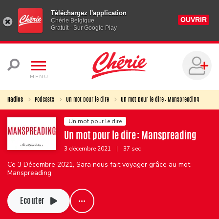
Téléchargez l'application
OUVRIR
Chérie Belgique
Gratuit - Sur Google Play
MENU
Radios
Podcasts
Un mot pour le dire
Un mot pour le dire : Manspreading
Un mot pour le dire
Un mot pour le dire : Manspreading
3 décembre 2021
|
37 sec
Ce 3 Décembre 2021, Sara nous fait voyager grâce au mot
Manspreading
Ecouter