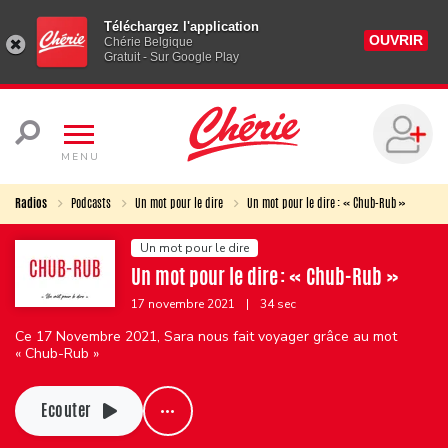
Téléchargez l'application
OUVRIR
Chérie Belgique
Gratuit - Sur Google Play
MENU
Radios
Podcasts
Un mot pour le dire
Un mot pour le dire : « Chub-Rub »
Un mot pour le dire
Un mot pour le dire : « Chub-Rub »
17 novembre 2021
|
34 sec
Ce 17 Novembre 2021, Sara nous fait voyager grâce au mot
« Chub-Rub »
Ecouter