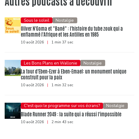
Autres podcasts à découvrir
Sous le soleil
Nostalgie
Oliver N'Goma et "Bané" : l'histoire du tube zouk qui a
enflammé l'Afrique et les Antilles en 1985
10 août 2026
|
1 min 37 sec
Les Bons Plans en Wallonie
Nostalgie
La tour d'Eben-Ezer à Eben-Emael: un monument unique
construit pour la paix
10 août 2026
|
1 min 32 sec
C'est quoi le programme sur vos écrans?
Nostalgie
Blade Runner 2049 : la suite qui a réussi l'impossible
10 août 2026
|
2 min 43 sec