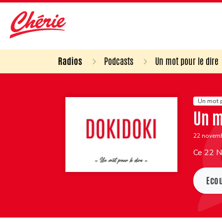
Radios
Podcasts
Un mot pour le dire
Un mot p
Un m
22 novem
Ce 22 N
Eco