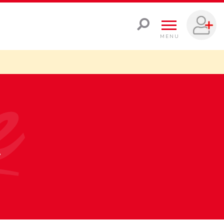
MENU
»