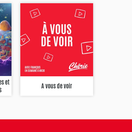
es et
A vous de voir
s