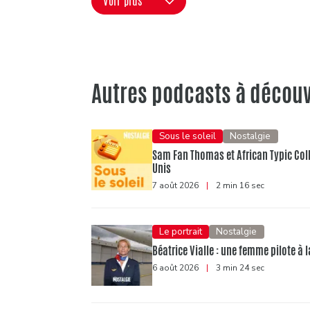
Voir plus
Autres podcasts à découv
Sous le soleil
Nostalgie
Sam Fan Thomas et African Typic Colle
Unis
7 août 2026
|
2 min 16 sec
Le portrait
Nostalgie
Béatrice Vialle : une femme pilote à l
6 août 2026
|
3 min 24 sec