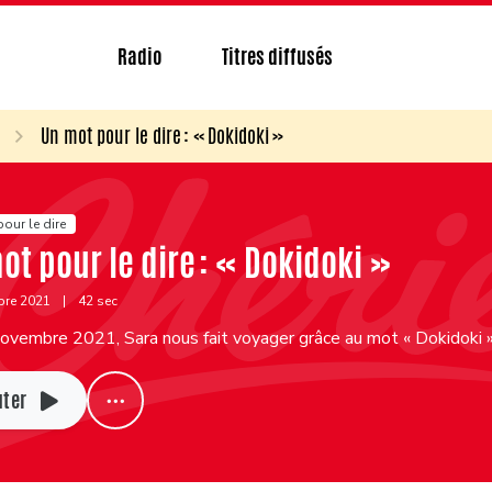
Radio
Titres diffusés
Un mot pour le dire : « Dokidoki »
our le dire
ot pour le dire : « Dokidoki »
bre 2021
|
42 sec
ovembre 2021, Sara nous fait voyager grâce au mot « Dokidoki 
uter