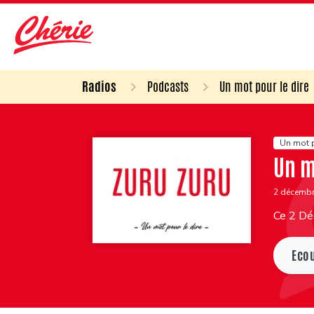
Radios
Podcasts
Un mot pour le dire
Un mot p
Un m
2 décemb
Ce 2 Dé
Eco