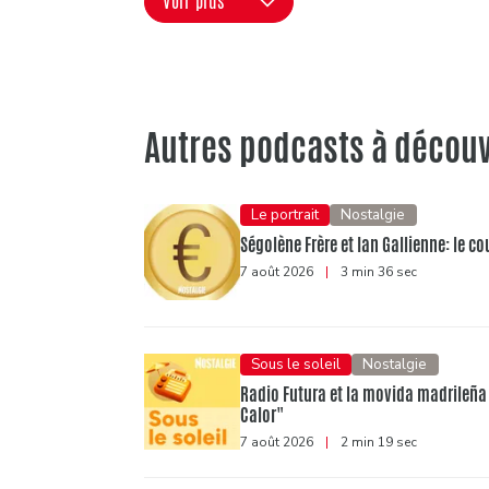
Voir plus
Autres podcasts à découv
Le portrait
Nostalgie
Ségolène Frère et Ian Gallienne: le c
7 août 2026
|
3 min 36 sec
Sous le soleil
Nostalgie
Radio Futura et la movida madrileña :
Calor"
7 août 2026
|
2 min 19 sec