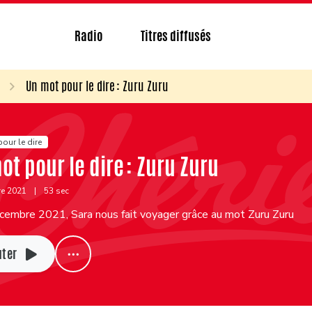
Radio
Titres diffusés
Un mot pour le dire : Zuru Zuru
our le dire
ot pour le dire : Zuru Zuru
re 2021
|
53 sec
cembre 2021, Sara nous fait voyager grâce au mot Zuru Zuru
uter