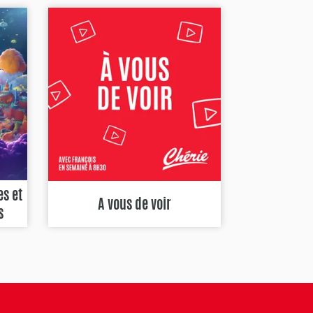
es et
A vous de voir
s