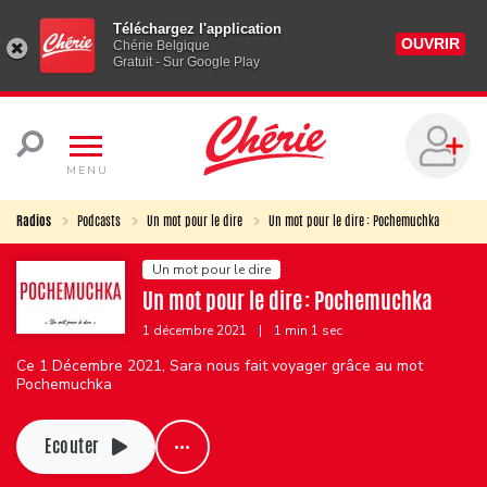
Téléchargez l'application
OUVRIR
Chérie Belgique
Gratuit - Sur Google Play
MENU
Radios
Podcasts
Un mot pour le dire
Un mot pour le dire : Pochemuchka
Un mot pour le dire
Un mot pour le dire : Pochemuchka
1 décembre 2021
|
1 min 1 sec
Ce 1 Décembre 2021, Sara nous fait voyager grâce au mot
Pochemuchka
Ecouter