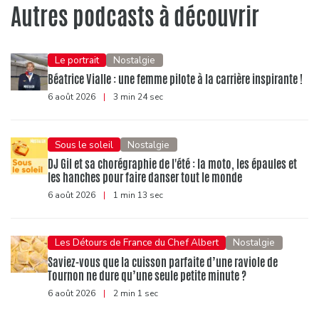
Autres podcasts à découvrir
Le portrait
Nostalgie
Béatrice Vialle : une femme pilote à la carrière inspirante !
6 août 2026
|
3 min 24 sec
Sous le soleil
Nostalgie
DJ Gil et sa chorégraphie de l'été : la moto, les épaules et
les hanches pour faire danser tout le monde
6 août 2026
|
1 min 13 sec
Les Détours de France du Chef Albert
Nostalgie
Saviez-vous que la cuisson parfaite d’une raviole de
Tournon ne dure qu’une seule petite minute ?
6 août 2026
|
2 min 1 sec