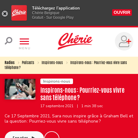
Téléchargez l'application
OUVRIR
Chérie Belgique
Gratuit - Sur Google Play
MENU
Radios
Podcasts
Inspirons-nous
Inspirons-nous : Pourriez-vous vivre sans
téléphone ?
Inspirons-nous
Inspirons-nous : Pourriez-vous vivre
sans téléphone ?
17 septembre 2021
|
1 min 38 sec
Ce 17 Septembre 2021, Sara nous inspire grâce à Graham Bell et
la question : Pourriez-vous vivre sans téléphone ?