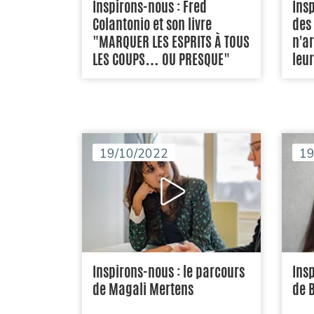
Inspirons-nous : Fred
Insp
Colantonio et son livre
des
"MARQUER LES ESPRITS À TOUS
n'a
LES COUPS… OU PRESQUE"
leu
19/10/2022
19
Inspirons-nous : le parcours
Insp
de Magali Mertens
de 