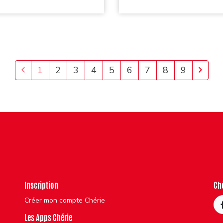
1
2
3
4
5
6
7
8
9
Inscription
Ch
Créer mon compte Chérie
Les Apps Chérie