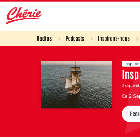
Radios
Podcasts
Inspirons-nous
Inspiro
Insp
2 septem
Ce 2 Sep
Eco