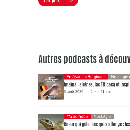
Voir plus
Autres podcasts à découv
En Avant la Belgique !
Nostalgie
Imaïna : sirènes, lac Titicaca et ins
3 août 2026
|
2 min 21 sec
Y'a de l'idée
Nostalgie
Coeur qui gèle, bec qui s'allonge : l