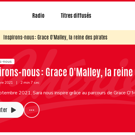
Radio
Titres diffusés
Inspirons-nous : Grace O'Malley, la reine des pirates
ns-nous
irons-nous : Grace O'Malley, la reine
bre 2021
|
2 min 7 sec
tembre 2021, Sara nous inspire grâce au parcours de Grace O'Mal
uter