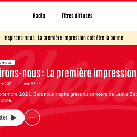
Radio
Titres diffusés
Inspirons-nous : La première impression doit être la bonne
ns-nous
irons-nous : La première impression 
bre 2021
|
1 min 53 sec
tembre 2021, Sara nous inspire grâce au parcours de Leslie Zeb
bonne.
uter