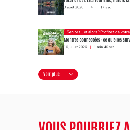
[BEST OF DE L'ÉTÉ] Tourisme, nature et 
3 août 2026
|
4 min 17 sec
Seniors... et alors ? Profitez de votre
Montres connectées : ce qu'elles sur
10 juillet 2026
|
1 min 40 sec
Voir plus
VOUS POURRIEZ 