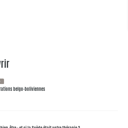
rir
+
pirations belgo-boliviennes