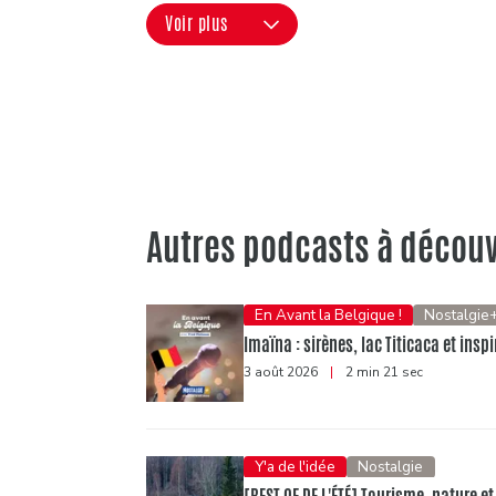
Voir plus
Autres podcasts à découv
En Avant la Belgique !
Nostalgie
Imaïna : sirènes, lac Titicaca et ins
3 août 2026
|
2 min 21 sec
Y'a de l'idée
Nostalgie