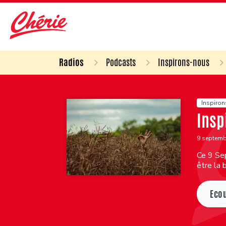
Radios
Podcasts
Inspirons-nous
Inspiro
Insp
9 septem
Ce 9 Sep
être la 
Eco