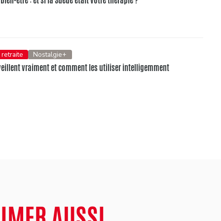
bien-être : et si la Suède était votre thérapie ?
 retraite
Nostalgie+
veillent vraiment et comment les utiliser intelligemment
AIMER AUSSI