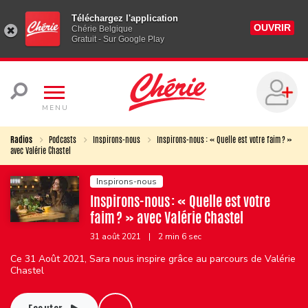
Téléchargez l'application
OUVRIR
Chérie Belgique
Gratuit - Sur Google Play
MENU
Radios
Podcasts
Inspirons-nous
Inspirons-nous : « Quelle est votre faim ? »
avec Valérie Chastel
Inspirons-nous
Inspirons-nous : « Quelle est votre
faim ? » avec Valérie Chastel
31 août 2021
|
2 min 6 sec
Ce 31 Août 2021, Sara nous inspire grâce au parcours de Valérie
Chastel