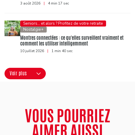
3 août 2026
|
4 min 17 sec
Seniors... et alors ? Profitez de votre retraite
Nostalgie+
Montres connectées : ce qu'elles surveillent vraiment et
comment les utiliser intelligemment
10 juillet 2026
|
1 min 40 sec
Voir plus
VOUS POURRIEZ
AIMER AUSSI