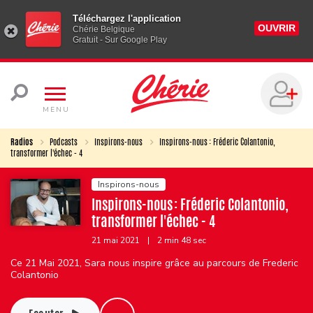
Téléchargez l'application
OUVRIR
Chérie Belgique
Gratuit - Sur Google Play
MENU
Radios
Podcasts
Inspirons-nous
Inspirons-nous : Fréderic Colantonio,
transformer l'échec - 4
Inspirons-nous
Inspirons-nous : Fréderic Colantonio,
transformer l'échec - 4
21 mai 2021
|
2 min 48 sec
Ce 21 Mai 2021, Sara nous inspire grâce au parcours de Frederic
Colantonio