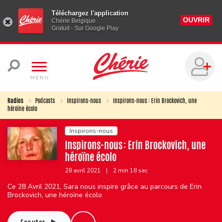
Téléchargez l'application
OUVRIR
Chérie Belgique
Gratuit - Sur Google Play
MENU
Radios
Podcasts
Inspirons-nous
Inspirons-nous : Erin Brockovich, une
héroïne écolo
Inspirons-nous
Inspirons-nous : Erin Brockovich, une
héroïne écolo
28 avril 2021
|
2 min 18 sec
Ce 28 Avril 2021, Sara nous inspire grâce au parcours de Erin
Brockovich, une héroïne écolo