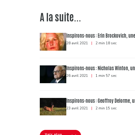
A la suite...
Inspirons-nous : Erin Brockovich, un
28 avril 2021
|
2 min 18 sec
Inspirons-nous : Nicholas Winton, un
26 avril 2021
|
1 min 57 sec
Inspirons-nous : Geoffroy Delorme, u
23 avril 2021
|
2 min 15 sec