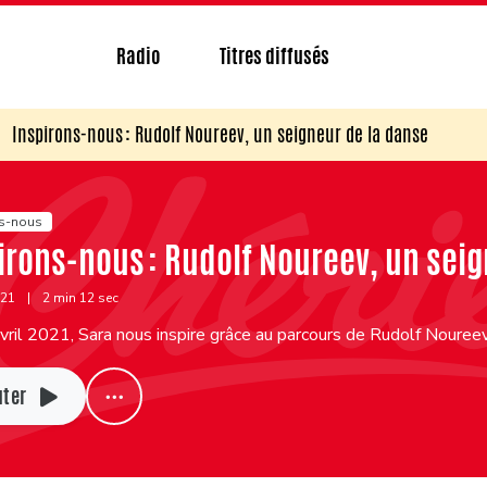
Radio
Titres diffusés
Inspirons-nous : Rudolf Noureev, un seigneur de la danse
ns-nous
irons-nous : Rudolf Noureev, un seig
021
|
2 min 12 sec
ril 2021, Sara nous inspire grâce au parcours de Rudolf Noureev
uter