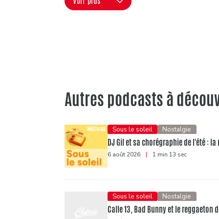
Voir plus
Autres podcasts à découv
Sous le soleil
Nostalgie
DJ Gil et sa chorégraphie de l'été : 
6 août 2026
|
1 min 13 sec
Sous le soleil
Nostalgie
Calle 13, Bad Bunny et le reggaeton d