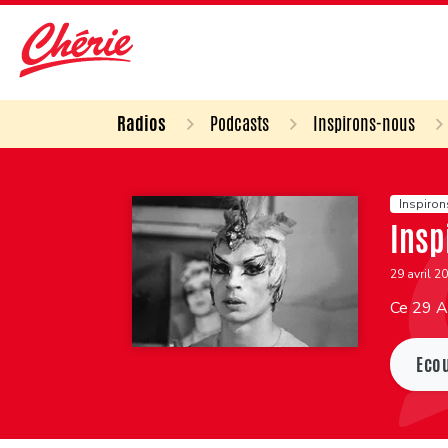
Radios
Podcasts
Inspirons-nous
Inspiro
Insp
29 avril 2
Ce 29 Av
Eco