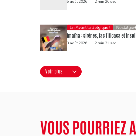
5 août 2026
|
2 min 26 sec
En Avant la Belgique !
Nostalgie
Imaïna : sirènes, lac Titicaca et ins
3 août 2026
|
2 min 21 sec
Voir plus
VOUS POURRIEZ 