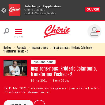
Téléchargez l'application
OUVRIR
Chérie Belgique
Gratuit - Sur Google Play
MENU
Radios
Podcasts
Inspirons-nous
Inspirons-nous : Fréderic Colantonio,
transformer l'échec - 2
Inspirons-nous
Inspirons-nous : Fréderic Colantonio,
transformer l'échec - 2
19 mai 2021
|
3 min 26 sec
Ce 19 Mai 2021, Sara nous inspire grâce au parcours de Fréderic
Colantonio, transformer l'échec