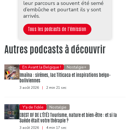
leur parcours a souvent été semé
d’embûche et pourtant ils y sont
arrivés.
Tous les podcasts de l'émission
Autres podcasts à découvrir
En Avant la Belgique !
Nostalgie+
Imaïna : sirènes, lac Titicaca et inspirations belgo-
boliviennes
3 août 2026
|
2 min 21 sec
Y'a de l'idée
Nostalgie
[BEST OF DE L'ÉTÉ] Tourisme, nature et bien-être : et si la
Suède était votre thérapie ?
3 août 2026
|
4 min 17 sec