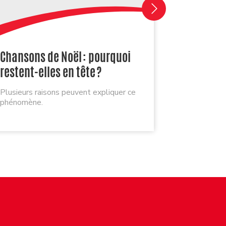
Chansons de Noël : pourquoi
Nos cha
restent-elles en tête ?
cœur !
Plusieurs raisons peuvent expliquer ce
Les nouvea
phénomène.
égayent no