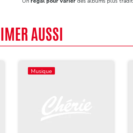
Un
régal pour varier
des albums plus tradit
AIMER AUSSI
Musique