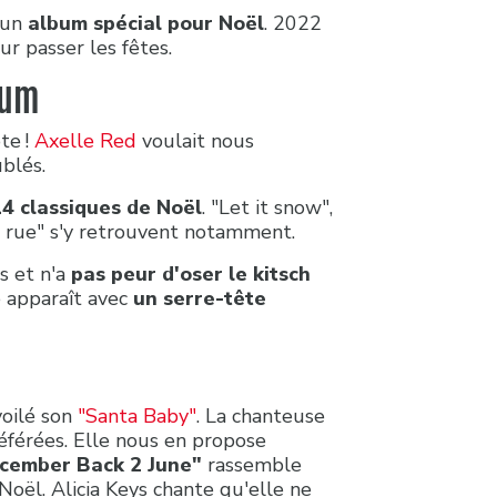
 un
album spécial pour Noël
. 2022
ur passer les fêtes.
bum
te !
Axelle Red
voulait nous
blés.
14 classiques de Noël
. "Let it snow",
a rue" s'y retrouvent notamment.
s et n'a
pas peur d'oser le kitsch
le apparaît avec
un serre-tête
voilé son
"Santa Baby"
. La chanteuse
éférées. Elle nous en propose
cember Back 2 June"
rassemble
oël. Alicia Keys chante qu'elle ne