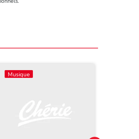
ionnels.
Musique
Musiq