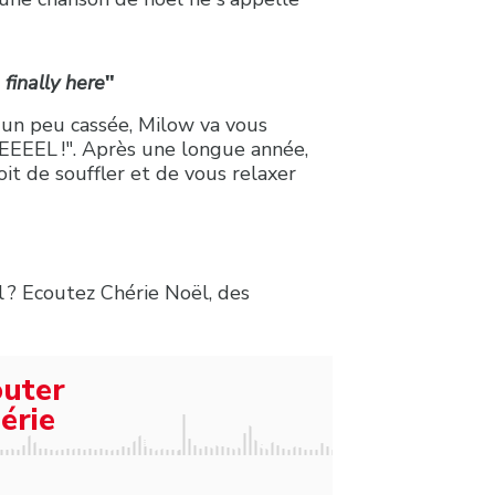
 finally here
"
x un peu cassée, Milow va vous
OEEEEEL !". Après une longue année,
droit de souffler et de vous relaxer
 ? Ecoutez Chérie Noël, des
outer
érie