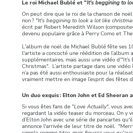
Le roi Michael Bublé et "
It's beggining to lo
On peut dire que le roi de la chanson de noël
non ? "
It's beggining to look a lot like christma
écrit par Robert Meredith Wilson (compositeu
devenu populaire grâce à Perry Como et The 
L'album de noël de Michael Bublé fête ses 10
l'artiste a concocté une réédition de l’album
supplémentaires, mais aussi une vidéo d'"It’s
Christmas". L’artiste partage dans une vidéo
n’a pas été aussi enthousiaste pour la réalisati
vraiment mettre en image l’esprit des fêtes d
Un duo exquis : Elton John et Ed Sheeran a
Si vous êtes fans de "
Love Actually
", vous av
regardant la vidéo teaser du morceau. On y v
d’Elton John avec une série de pancartes qu'il 
annonce l'arrivée de leur titre de noël. "Mer
simple comme titre, mais figurez-vous qu'auc