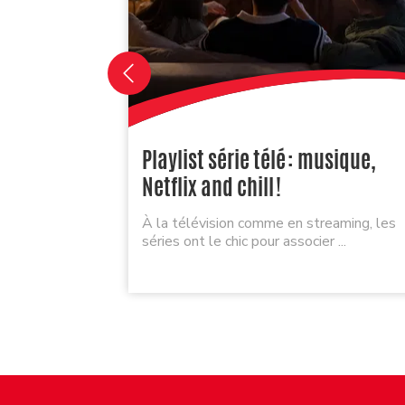
Playlist série télé : musique,
Netflix and chill !
À la télévision comme en streaming, les
séries ont le chic pour associer ...