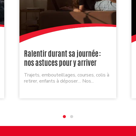
Ralentir durant sa journée :
nos astuces pour y arriver
Trajets, embouteillages, courses, colis à
retirer, enfants à déposer… Nos...