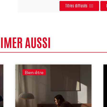
Titres diffusés
AIMER AUSSI
Bien-être