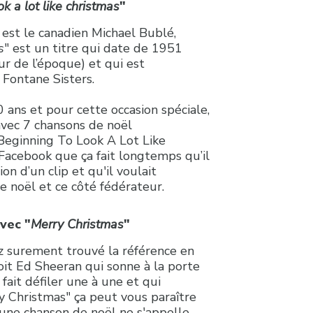
ok a lot like christmas
"
 est le canadien Michael Bublé,
s
" est un titre qui date de 1951
r de l’époque) et qui est
Fontane Sisters.
 ans et pour cette occasion spéciale,
 avec 7 chansons de noël
 Beginning To Look A Lot Like
 Facebook que ça fait longtemps qu’il
on d’un clip et qu'il voulait
e noël et ce côté fédérateur.
vec "
Merry Christmas
"
ez surement trouvé la référence en
oit Ed Sheeran qui sonne à la porte
fait défiler une à une et qui
ry Christmas" ça peut vous paraître
une chanson de noël ne s'appelle