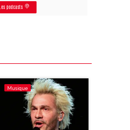
Les podcasts
Musique
Musiq