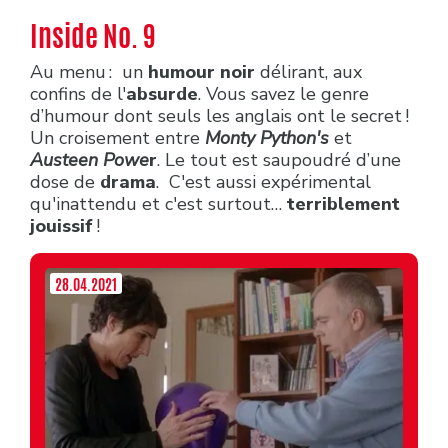
Inside No. 9
Au menu : un
humour noir
délirant, aux
confins de l'
absurde
. Vous savez le genre
d’humour dont seuls les anglais ont le secret !
Un croisement entre
Monty Python's
et
Austeen
Powe
r
. Le tout est saupoudré d’une
dose de
drama
. C'est aussi expérimental
qu'inattendu et c'est surtout…
terriblement
jouissif
!
28.04.2021