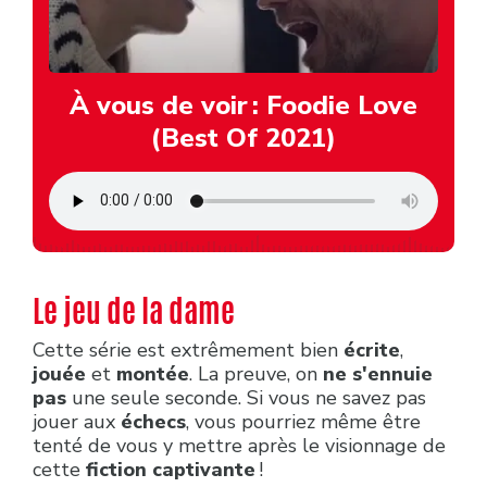
À vous de voir : Foodie Love
(Best Of 2021)
Le jeu de la dame
Cette série est extrêmement bien
écrite
,
jouée
et
montée
. La preuve, on
ne s'ennuie
pas
une seule seconde. Si vous ne savez pas
jouer aux
échecs
, vous pourriez même être
tenté de vous y mettre après le visionnage de
cette
fiction captivante
!