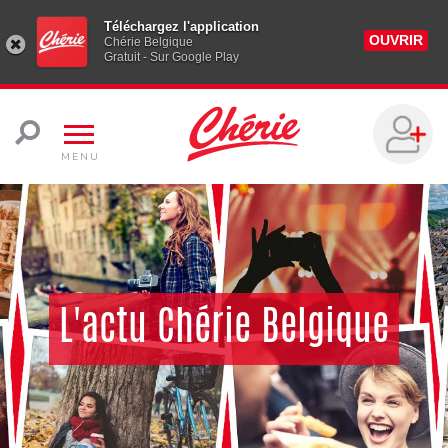
Téléchargez l'application
OUVRIR
Chérie Belgique
Gratuit - Sur Google Play
MENU
L'actu Chérie Belgique