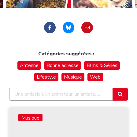
Catégories suggérées :
Antenne
Bonne adresse
Films & Séries
Lifestyle
Musique
Web
Musique