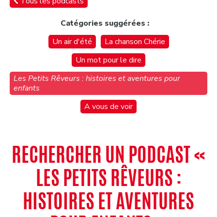
Tous les podcasts
Catégories suggérées :
Un air d'été
La chanson Chérie
Un mot pour le dire
Les Petits Rêveurs : histoires et aventures pour
enfants
A vous de voir
RECHERCHER UN PODCAST «
LES PETITS RÊVEURS :
HISTOIRES ET AVENTURES