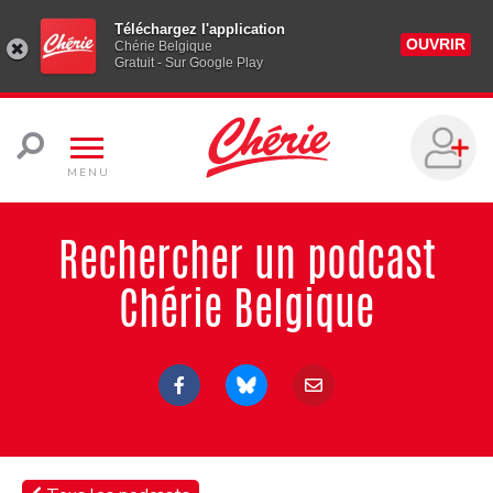
Téléchargez l'application
OUVRIR
Chérie Belgique
Gratuit - Sur Google Play
MENU
Rechercher un podcast
Chérie Belgique