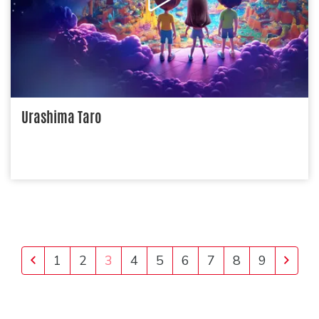
Urashima Taro
Previous
Next
1
2
3
4
5
6
7
8
9