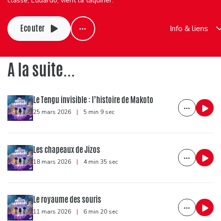
classe, Eduardo, vient la taquiner.
Ecouter
Info & liens
A la suite...
Le Tengu invisible : l’histoire de Makoto
25 mars 2026
|
5 min 9 sec
Les chapeaux de Jizos
18 mars 2026
|
4 min 35 sec
Le royaume des souris
11 mars 2026
|
6 min 20 sec