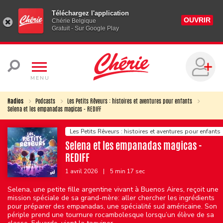
Téléchargez l'application
OUVRIR
Chérie Belgique
Gratuit - Sur Google Play
MENU
Radios
Podcasts
Les Petits Rêveurs : histoires et aventures pour enfants
Selena et les empanadas magicas - REDIFF
Les Petits Rêveurs : histoires et aventures pour enfants
Selena et les empanadas magicas -
REDIFF
1 avril 2026
|
5 min 17 sec
Selena, une petite fille argentine vivant à Buenos Aires, reçoit une
mission spéciale de sa grand-mère: aller chercher les ingrédients
pour préparer des empanadas, une spécialité sud américaine. Son
périple prend une tournure rocambolesque lorsqu’un élève de sa