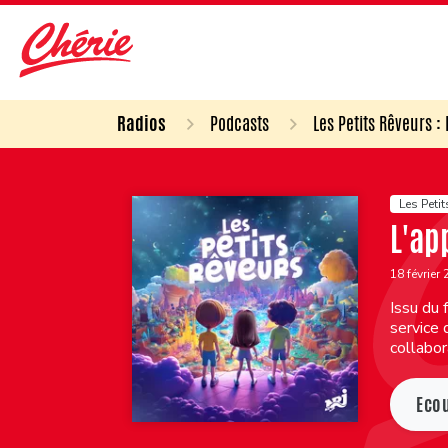
Radios
Podcasts
Les Petits Rêveurs :
Les Petit
L'ap
18 février
Issu du 
service 
collabor
Eco