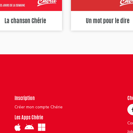
La chanson Chérie
Un mot pour le dire
Inscription
Ch
Créer mon compte Chérie
Les Apps Chérie
Co
Jo