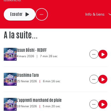
Issekinicho.
Ecouter
Info & liens
A la suite...
Issun Bôshi - REDIFF
4 mars 2026
|
7 min 28 sec
Urashima Taro
25 février 2026
|
6 min 16 sec
L'apprenti marchand de pluie
18 février 2026
|
5 min 20 sec