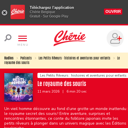
Téléchargez l'application
OUVRIR
Chérie Belgique
Gratuit - Sur Google Play
MENU
Radios
Podcasts
Les Petits Rêveurs : histoires et aventures pour enfants
Le
royaume des souris
Les Petits Rêveurs : histoires et aventures pour enfants
Le royaume des souris
11 mars 2026
|
6 min 20 sec
Un vieil homme découvre au fond d’une grotte un monde inattendu :
le royaume secret des souris ! Entre aventure, surprises et
rencontres étonnantes, ce conte du folklore japonais invite les
petits rêveurs à plonger dans un univers magique avec les Éditions