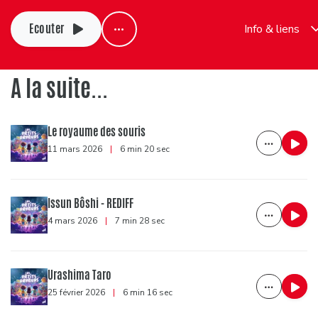
Ecouter
Info & liens
A la suite...
Le royaume des souris
11 mars 2026
|
6 min 20 sec
Issun Bôshi - REDIFF
4 mars 2026
|
7 min 28 sec
Urashima Taro
25 février 2026
|
6 min 16 sec