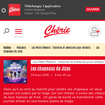
Téléchargez l'application
OUVRIR
Chérie Belgique
Gratuit - Sur Google Play
MENU
Radios
Podcasts
Les Petits Rêveurs : histoires et aventures pour enfants
Les
chapeaux de Jizos
Les Petits Rêveurs : histoires et aventures pour enfants
Les chapeaux de Jizos
18 mars 2026
|
4 min 35 sec
Alors qu’il se rend au marché pour vendre ses chapeaux, un vieux
paysan est surpris par la neige. Sur son chemin, il croise des statue
de Jizos transies de froid… Un geste de bonté va transformer cette
journée d’hiver en une histoire pleine de magie.