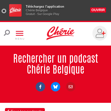
Téléchargez l'application
OUVRIR
Chérie Belgique
Gratuit - Sur Google Play
MENU
Rechercher un podcast
Chérie Belgique