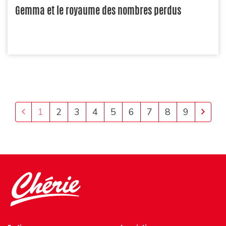
Gemma et le royaume des nombres perdus
Previous
Next
1
2
3
4
5
6
7
8
9