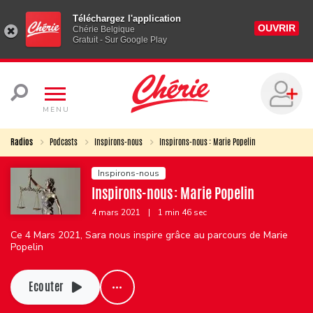
Téléchargez l'application
OUVRIR
Chérie Belgique
Gratuit - Sur Google Play
MENU
Radios
Podcasts
Inspirons-nous
Inspirons-nous : Marie Popelin
Inspirons-nous
Inspirons-nous : Marie Popelin
4 mars 2021
|
1 min 46 sec
Ce 4 Mars 2021, Sara nous inspire grâce au parcours de Marie
Popelin
Ecouter