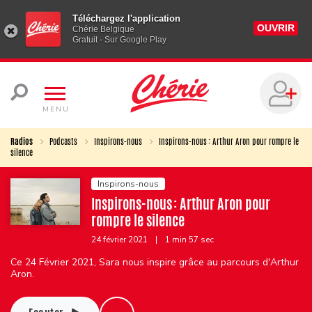
Téléchargez l'application
OUVRIR
Chérie Belgique
Gratuit - Sur Google Play
MENU
Radios
Podcasts
Inspirons-nous
Inspirons-nous : Arthur Aron pour rompre le
silence
Inspirons-nous
Inspirons-nous : Arthur Aron pour
rompre le silence
24 février 2021
|
1 min 57 sec
Ce 24 Février 2021, Sara nous inspire grâce au parcours d'Arthur
Aron.