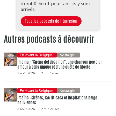
d’embûche et pourtant ils y sont
arrivés.
Tous les podcasts de l'émission
Autres podcasts à découvrir
En Avant la Belgique !
Nostalgie+
Imaïna : "Sirena del desamor", une chanson née d'un
amour à sens unique et d'une quête de liberté
3 août 2026
|
2 min 14 sec
En Avant la Belgique !
Nostalgie+
Imaïna : sirènes, lac Titicaca et inspirations belgo-
boliviennes
3 août 2026
|
2 min 21 sec