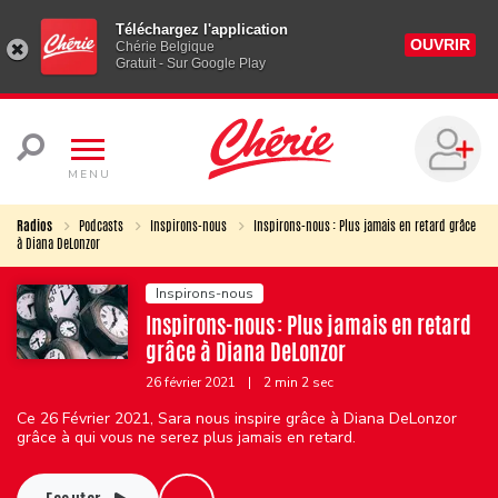
Téléchargez l'application
OUVRIR
Chérie Belgique
Gratuit - Sur Google Play
MENU
Radios
Podcasts
Inspirons-nous
Inspirons-nous : Plus jamais en retard grâce
à Diana DeLonzor
Inspirons-nous
Inspirons-nous : Plus jamais en retard
grâce à Diana DeLonzor
26 février 2021
|
2 min 2 sec
Ce 26 Février 2021, Sara nous inspire grâce à Diana DeLonzor
grâce à qui vous ne serez plus jamais en retard.