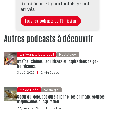
d’embûche et pourtant ils y sont
arrivés.
Tous les podcasts de l'émission
Autres podcasts à découvrir
En Avant la Belgique !
Nostalgie+
Imaïna : sirènes, lac Titicaca et inspirations belgo-
boliviennes
3 août 2026
|
2 min 21 sec
Y'a de l'idée
Nostalgie
Coeur qui gèle, bec qui s'allonge : les animaux, sources
inépuisables d'inspiration
22 janvier 2026
|
3 min 21 sec