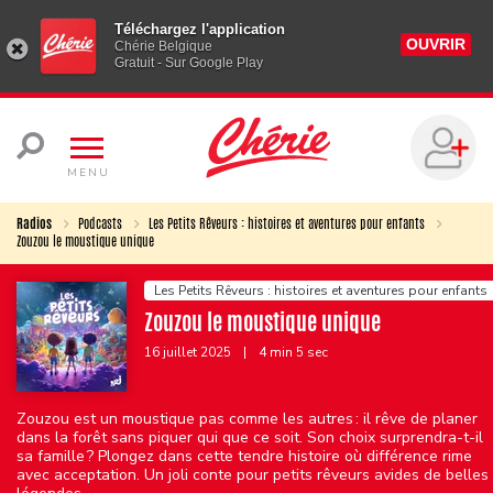
Téléchargez l'application
OUVRIR
Chérie Belgique
Gratuit - Sur Google Play
MENU
Radios
Podcasts
Les Petits Rêveurs : histoires et aventures pour enfants
Zouzou le moustique unique
Les Petits Rêveurs : histoires et aventures pour enfants
Zouzou le moustique unique
16 juillet 2025
|
4 min 5 sec
Zouzou est un moustique pas comme les autres : il rêve de planer
dans la forêt sans piquer qui que ce soit. Son choix surprendra-t-il
sa famille ? Plongez dans cette tendre histoire où différence rime
avec acceptation. Un joli conte pour petits rêveurs avides de belles