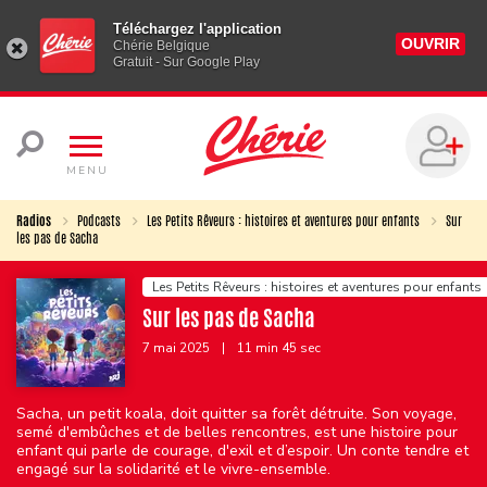
Téléchargez l'application
OUVRIR
Chérie Belgique
Gratuit - Sur Google Play
MENU
Radios
Podcasts
Les Petits Rêveurs : histoires et aventures pour enfants
Sur
les pas de Sacha
Les Petits Rêveurs : histoires et aventures pour enfants
Sur les pas de Sacha
7 mai 2025
|
11 min 45 sec
Sacha, un petit koala, doit quitter sa forêt détruite. Son voyage,
semé d'embûches et de belles rencontres, est une histoire pour
enfant qui parle de courage, d'exil et d’espoir. Un conte tendre et
engagé sur la solidarité et le vivre-ensemble.