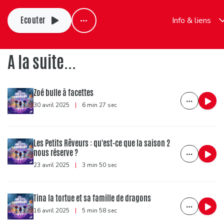
Ecouter
Info & liens
A la suite...
Zoé bulle à facettes
30 avril 2025
|
6 min 27 sec
Les Petits Rêveurs : qu'est-ce que la saison 2
nous réserve ?
23 avril 2025
|
3 min 50 sec
Tina la tortue et sa famille de dragons
16 avril 2025
|
5 min 58 sec