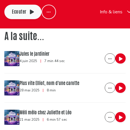
Ecouter
Info & liens
A la suite...
Jules le jardinier
4 juin 2025
|
7 min 44 sec
Plus vite Elliot, nom d'une carotte
28 mai 2025
|
8 min
Méli mélo chez Juliette et Léo
21 mai 2025
|
6 min 57 sec