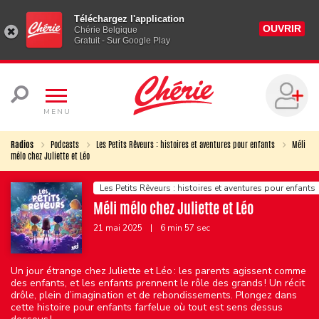
Téléchargez l'application
OUVRIR
Chérie Belgique
Gratuit - Sur Google Play
MENU
Radios
Podcasts
Les Petits Rêveurs : histoires et aventures pour enfants
Méli
mélo chez Juliette et Léo
Les Petits Rêveurs : histoires et aventures pour enfants
Méli mélo chez Juliette et Léo
21 mai 2025
|
6 min 57 sec
Un jour étrange chez Juliette et Léo : les parents agissent comme
des enfants, et les enfants prennent le rôle des grands ! Un récit
drôle, plein d’imagination et de rebondissements. Plongez dans
cette histoire pour enfants farfelue où tout est sens dessus