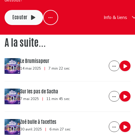
dessous !
Ecouter
Info & liens
A la suite...
Le Brumisapeur
14 mai 2025
|
7 min 22 sec
Sur les pas de Sacha
7 mai 2025
|
11 min 45 sec
Zoé bulle à facettes
30 avril 2025
|
6 min 27 sec